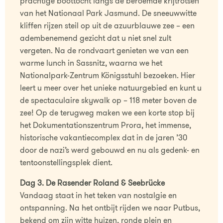
prachtige boottocht langs de beroemde krijtrotsen
van het Nationaal Park Jasmund. De sneeuwwitte
kliffen rijzen steil op uit de azuurblauwe zee – een
adembenemend gezicht dat u niet snel zult
vergeten. Na de rondvaart genieten we van een
warme lunch in Sassnitz, waarna we het
Nationalpark-Zentrum Königsstuhl bezoeken. Hier
leert u meer over het unieke natuurgebied en kunt u
de spectaculaire skywalk op – 118 meter boven de
zee! Op de terugweg maken we een korte stop bij
het Dokumentationszentrum Prora, het immense,
historische vakantiecomplex dat in de jaren ’30
door de nazi’s werd gebouwd en nu als gedenk- en
tentoonstellingsplek dient.
Dag 3. De Rasender Roland & Seebrücke
Vandaag staat in het teken van nostalgie en
ontspanning. Na het ontbijt rijden we naar Putbus,
bekend om zijn witte huizen, ronde plein en