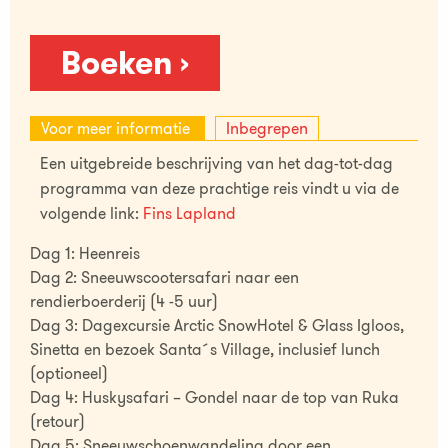
Boeken ›
Voor meer informatie
Inbegrepen
Een uitgebreide beschrijving van het dag-tot-dag
programma van deze prachtige reis vindt u via de
volgende link:
Fins Lapland
Dag 1: Heenreis
Dag 2: Sneeuwscootersafari naar een
rendierboerderij (4 -5 uur)
Dag 3: Dagexcursie Arctic SnowHotel & Glass Igloos,
Sinetta en bezoek Santa´s Village, inclusief lunch
(optioneel)
Dag 4: Huskysafari – Gondel naar de top van Ruka
(retour)
Dag 5: Sneeuwschoenwandeling door een