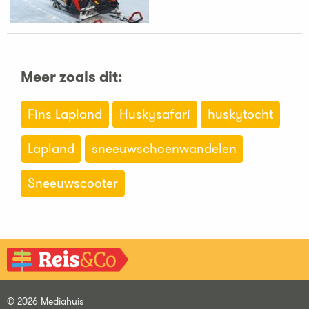
Meer zoals dit:
Fins Lapland
Huskysafari
huskytocht
Lapland
sneeuwschoenwandelen
Sneeuwscooter
© 2026 Mediahuis