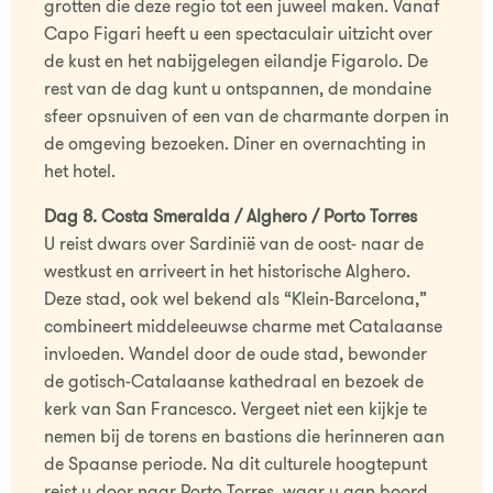
grotten die deze regio tot een juweel maken. Vanaf
Capo Figari heeft u een spectaculair uitzicht over
de kust en het nabijgelegen eilandje Figarolo. De
rest van de dag kunt u ontspannen, de mondaine
sfeer opsnuiven of een van de charmante dorpen in
de omgeving bezoeken. Diner en overnachting in
het hotel.
Dag 8. Costa Smeralda / Alghero / Porto Torres
U reist dwars over Sardinië van de oost- naar de
westkust en arriveert in het historische Alghero.
Deze stad, ook wel bekend als “Klein-Barcelona,”
combineert middeleeuwse charme met Catalaanse
invloeden. Wandel door de oude stad, bewonder
de gotisch-Catalaanse kathedraal en bezoek de
kerk van San Francesco. Vergeet niet een kijkje te
nemen bij de torens en bastions die herinneren aan
de Spaanse periode. Na dit culturele hoogtepunt
reist u door naar Porto Torres, waar u aan boord