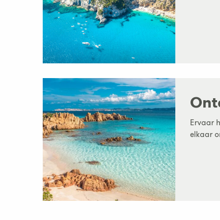
Ont
Ervaar 
elkaar o