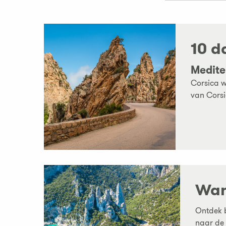
10 d
Medite
Corsica w
van Corsi
Wan
Ontdek b
naar de 