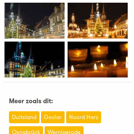
Meer zoals dit:
Duitsland
Goslar
Noord Harz
Osnabrück
Wernigerode