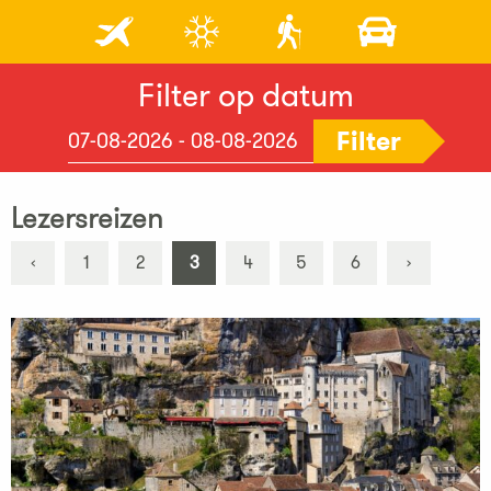
Filter op datum
Filter
Lezersreizen
‹
1
2
3
4
5
6
›