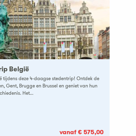
ip België
ë tijdens deze 4-daagse stedentrip! Ontdek de
n, Gent, Brugge en Brussel en geniet van hun
hiedenis. Het...
vanaf € 575,00