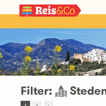
Filter:
Steden
1
2
›