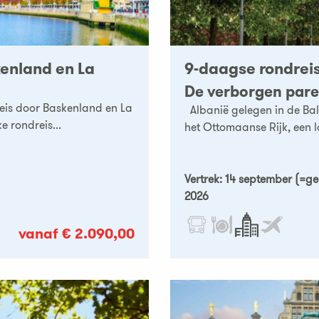
enland en La
9-daagse rondrei
De verborgen parel
reis door Baskenland en La
Albanië gelegen in de Bal
e rondreis...
het Ottomaanse Rijk, een l
Vertrek: 14 september (=g
2026
vanaf € 2.090,00