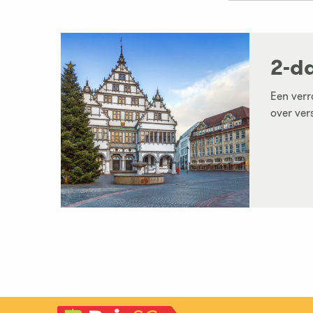
2-d
Een verr
over vers