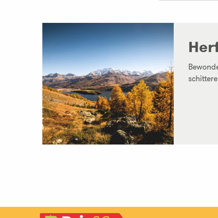
Her
Bewonder
schitter