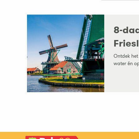
8-daa
Fries
Ontdek het 
water én op 