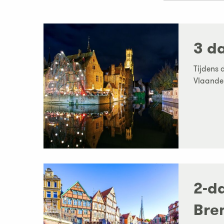
3 d
Tijdens 
Vlaander
2-d
Bre