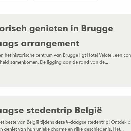
torisch genieten in Brugge
aags arrangement
en het historische centrum van Brugge ligt Hotel Velotel, een co
heid samenkomen. De ligging aan de rand van de...
aagse stedentrip België
et beste van België tijdens deze 4-daagse stedentrip! Ontdek 
en geniet van hun unieke charme en rijke geschiedenis. Het...