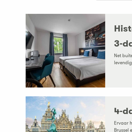
His
3-d
Net buit
levendig
4-d
Ervaar h
Brussel 