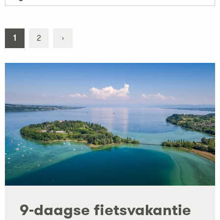
1
2
›
9-daagse fietsvakantie