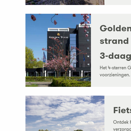
Golden
strand
3-daag
Het 4-sterren 
voorzieningen. 
Fie
Ontdek h
verzorgde