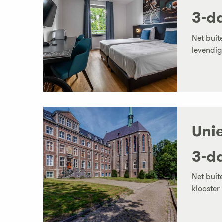
3-d
Net buit
levendig
Unie
3-d
Net buit
klooster