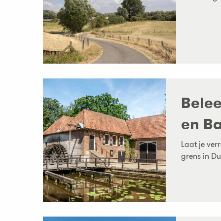
Belee
en B
Laat je ve
grens in Dui