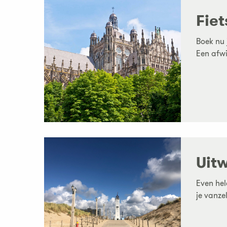
Fie
Boek nu 
Een afwi
Uit
Even hel
je vanzel