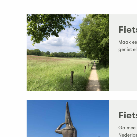
Fie
Maak een
geniet e
Fie
Ga mee o
Nederlan