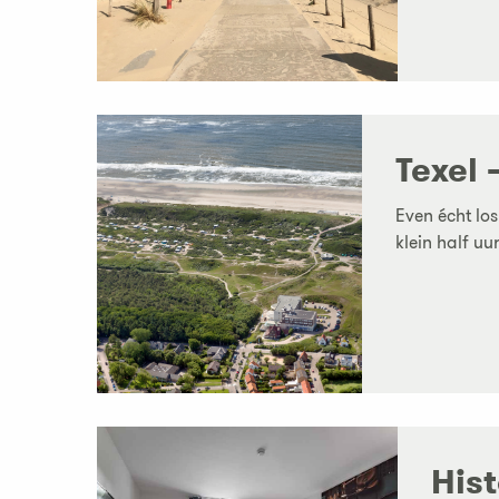
Texel
Even écht lo
klein half uur
His